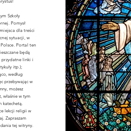
rystus!
nym Szkoły
rnej. Pomysł
iejsca dla treści
nej sytuacji, w
 Polsce. Portal ten
mieszczane będą
 przydatne linki i
ykuły itp.)
;
ąco, według
ęc przebywając w
nny, możesz
t, właśnie w tym
m katechetą.
 lekcji religii w
taj. Zapraszam
dania tej witryny.