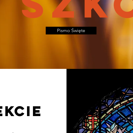
W szk
Pismo Święte
ekcie