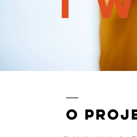
I 
o proj