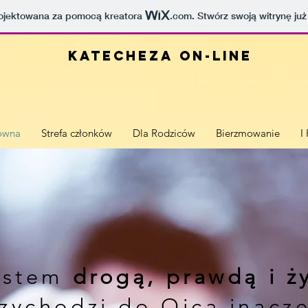
projektowana za pomocą kreatora
.com
. Stwórz swoją witrynę już
Katecheza on-line
łówna
Strefa członków
Dla Rodziców
Bierzmowanie
I
estem
drogą, prawdą i ż
zychodzi do Ojca inaczej