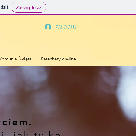
 dziś.
Zacznij Teraz
ZALOGUJ
 Komunia Święta
Katechezy on-line
yciem.
, jak tylko