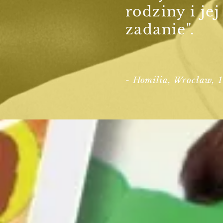
rodziny i je
zadanie".
-
Homilia, Wrocław, 1