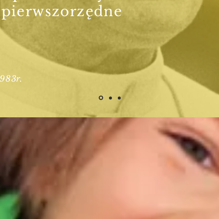
j pierwszorzędne
983r.