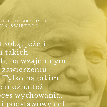
Ł II (1920-2020)
ZIN ŚWIĘTEGO!
 sobą, jeżeli
a takich
ch, na wzajemnym
a zawierzeniu
Tylko na takim
e można też
ces wychowania,
wi podstawowy cel