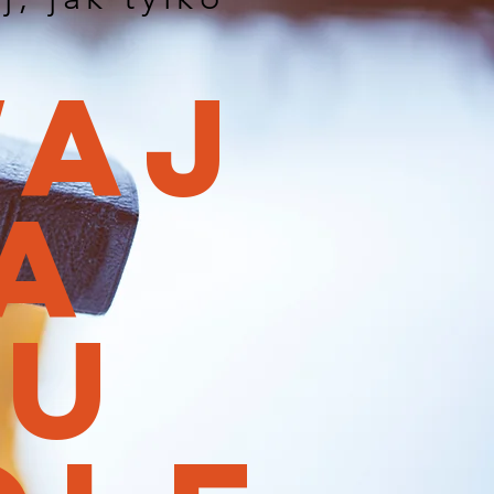
waj
a
mu