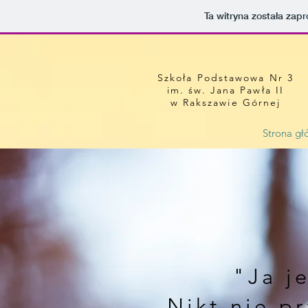
Ta witryna została za
Szkoła Podstawowa Nr 3
im. św. Jana Pawła II
w Rakszawie Górnej
Strona g
"Ja j
Nikt nie pr