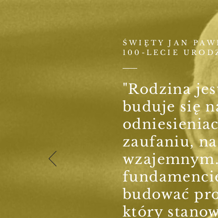
ŚWIĘTY JAN PAWE
100-LECIE UROD
"Rodzina jest
buduje się n
odniesienia
zaufaniu, n
wzajemnym. 
fundamenci
budować pro
który stano