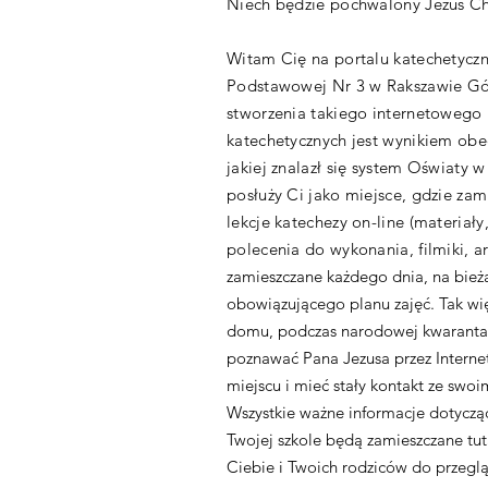
Niech będzie pochwalony Jezus Ch
Witam Cię na portalu katechetycz
Podstawowej Nr 3 w Rakszawie Gó
stworzenia takiego internetowego m
katechetycznych jest wynikiem obec
jakiej znalazł się system Oświaty w
posłuży Ci jako miejsce, gdzie za
lekcje katechezy on-line (materiały,
polecenia do wykonania, filmiki, art
zamieszczane każdego dnia, na bież
obowiązującego planu zajęć. Tak wi
domu, podczas narodowej kwaranta
poznawać Pana Jezusa przez Interne
miejscu i mieć stały kontakt ze swoi
Wszystkie ważne informacje dotyczące
Twojej szkole będą zamieszczane tu
Ciebie i Twoich rodziców do przeglą