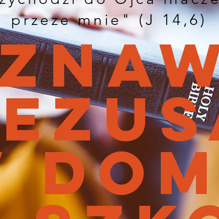
przeze mnie" (J 14,6)
zna
jezus
 do